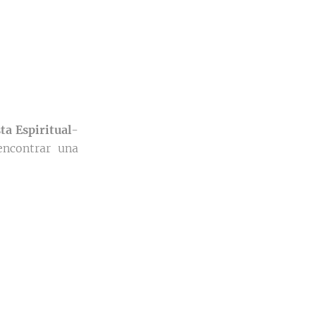
sta Espiritual
-
encontrar una