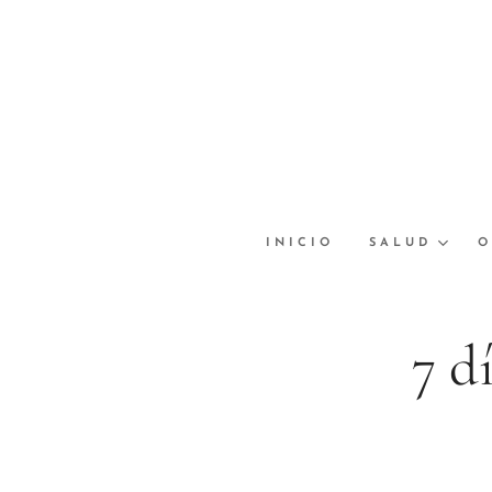
INICIO
SALUD
O
7 d