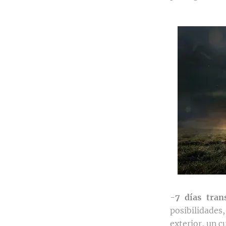
-
7 días tran
posibilidades
exterior, un c