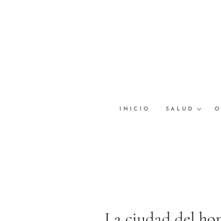
INICIO
SALUD
O
La ciudad del h