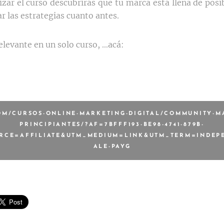
izar el curso descubrirás que tu marca está llena de posi
ar las estrategias cuanto antes.
levante en un solo curso, ...acá:
M/CURSOS-ONLINE-MARKETING-DIGITAL/COMMUNITY-M
PRINCIPIANTES/?AF=7BFFF193-BE98-4741-879B-
URCE=AFFILIATE&UTM_MEDIUM=LINK&UTM_TERM=INDEP
ALE-PAYG