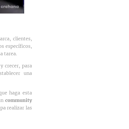
rca, clientes,
os específicos,
a tarea.
y crecer, para
stablecer una
que haga esta
 un
community
a realizar las