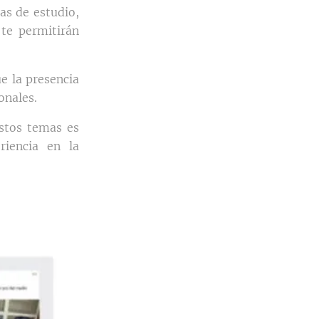
as de estudio,
 te permitirán
ue la presencia
onales.
estos temas es
iencia en la