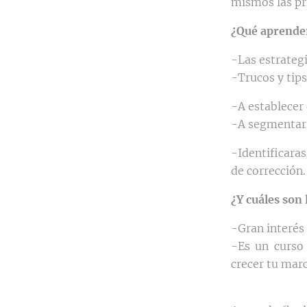
mismos las p
¿Qué aprende
-Las estrategi
-Trucos y tips
-A establecer 
-A segmentar 
-Identificara
de corrección.
¿Y cuáles son 
-Gran interés 
-Es un curso 
crecer tu marc