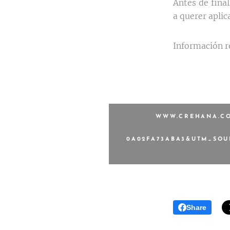
Antes de final
a querer aplic
Información re
WWW.CREHANA.CO
0A02FA73ABA3&UTM_SO
Share