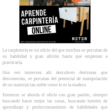
La carpintería es un oficio del que muchos se percatan de
su habilidad y gran afición hasta que empiezan a
practicarla.
Una vez inmersos ahí descubren destrezas que
desconocían, se percatan del potencial de manipulación
de un material tan noble como lo es la madera.
Entonces se aborda el oficio con gran pasión, siempre
buscando hacer mejor las cosas, buscando fuentes de
aprendizaje y perfeccionamiento de habilidades que