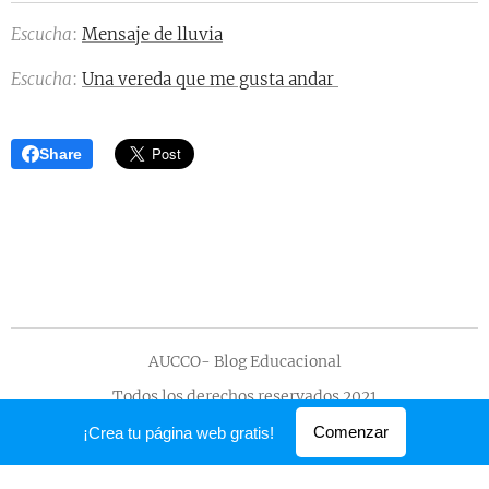
Escucha
:
Mensaje de lluvia
Escuch
a
:
Una vereda que me gusta andar
Share
AUCCO- Blog Educacional
Todos los derechos reservados 2021
Creado con
Webnode
Comenzar
¡Crea tu página web gratis!