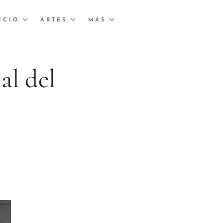
ICIO
ARTES
MÁS
al del